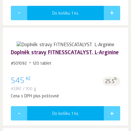
Do košíku 1
ks.
Doplněk stravy FITNESSCATALYST. L-Arginine
#501092
120 tablet
Kč
545
b.
25.5
433
Kč
/ 100 g
Cena s DPH plus poštovné
Do košíku 1
ks.