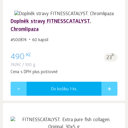
Doplněk stravy FITNESSCATALYST.
Chromlipaza
#500874
60 kapslí
Kč
490
b.
23
742
Kč
/ 100 g
Cena s DPH plus poštovné
Do košíku 1
ks.