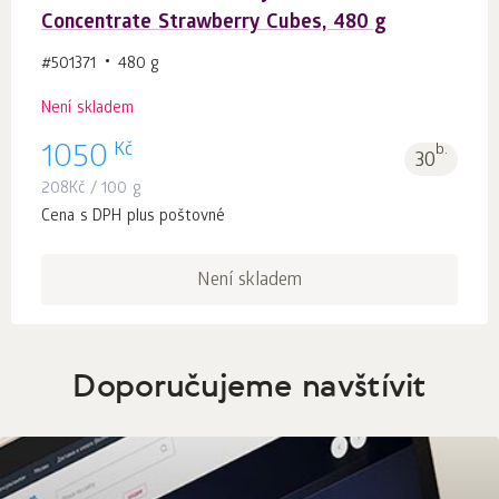
Concentrate Strawberry Cubes, 480 g
#501371
480 g
Není skladem
Kč
1050
b.
30
208
Kč
/ 100 g
Cena s DPH plus poštovné
Není skladem
Doporučujeme navštívit