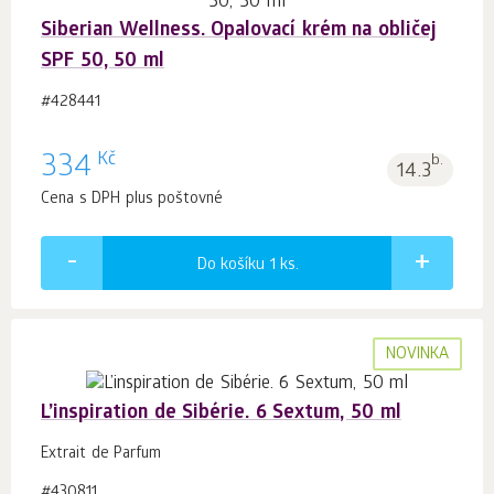
Siberian Wellness. Opalovací krém na obličej
SPF 50, 50 ml
#428441
Kč
334
b.
14.3
Cena s DPH plus poštovné
Do košíku 1
ks.
NOVINKA
L’inspiration de Sibérie. 6 Sextum, 50 ml
Extrait de Parfum
#430811