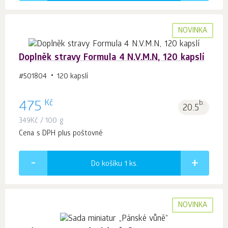
NOVINKA
Doplněk stravy Formula 4 N.V.M.N, 120 kapslí
#501804
120 kapslí
Kč
475
b.
20.5
349
Kč
/ 100 g
Cena s DPH plus poštovné
Do košíku 1
ks.
NOVINKA