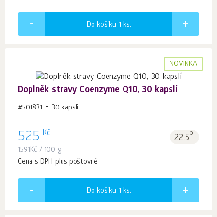
Do košíku 1
ks.
NOVINKA
Doplněk stravy Coenzyme Q10, 30 kapslí
#501831
30 kapslí
Kč
525
b.
22.5
1591
Kč
/ 100 g
Cena s DPH plus poštovné
Do košíku 1
ks.