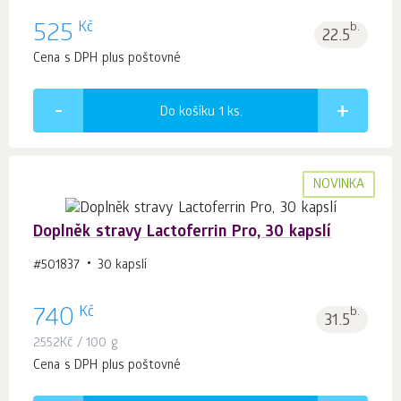
Kč
525
b.
22.5
Cena s DPH plus poštovné
Do košíku 1
ks.
NOVINKA
Doplněk stravy Lactoferrin Pro, 30 kapslí
#501837
30 kapslí
Kč
740
b.
31.5
2552
Kč
/ 100 g
Cena s DPH plus poštovné