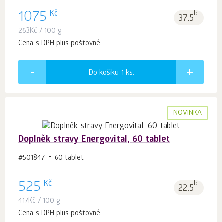
Kč
1075
b.
37.5
263
Kč
/ 100 g
Cena s DPH plus poštovné
Do košíku 1
ks.
NOVINKA
Doplněk stravy Energovital, 60 tablet
#501847
60 tablet
Kč
525
b.
22.5
417
Kč
/ 100 g
Cena s DPH plus poštovné