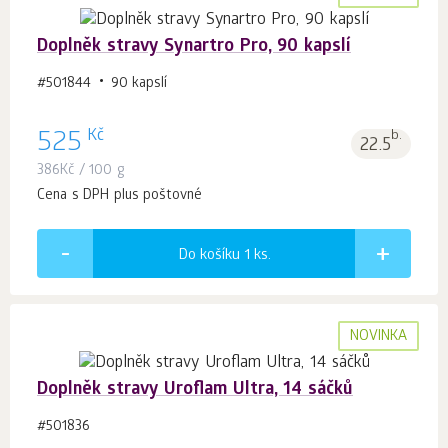
Doplněk stravy Synartro Pro, 90 kapslí
#501844
90 kapslí
Kč
525
b.
22.5
386
Kč
/ 100 g
Cena s DPH plus poštovné
Do košíku 1
ks.
NOVINKA
Doplněk stravy Uroflam Ultra, 14 sáčků
#501836