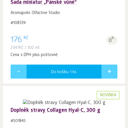
Sada miniatur „Pánské vůně“
Aromapolis Olfactive Studio
#108339
Kč
176
b.
0
2347
Kč
/ 100 ml
Cena s DPH plus poštovné
Do košíku 1
ks.
NOVINKA
Doplněk stravy Collagen Hyal-C, 300 g
#501845