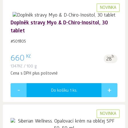
NOVINKA
Doplněk stravy Myo & D-Chiro-Inositol, 30
tablet
#501805
Kč
660
b.
28
1347
Kč
/ 100 g
Cena s DPH plus poštovné
Do košíku 1
ks.
NOVINKA