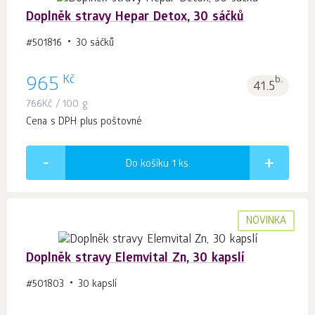
Doplněk stravy Hepar Detox, 30 sáčků
#501816
30 sáčků
Kč
965
b.
41.5
766
Kč
/ 100 g
Cena s DPH plus poštovné
Do košíku 1
ks.
NOVINKA
Doplněk stravy Elemvital Zn, 30 kapslí
#501803
30 kapslí