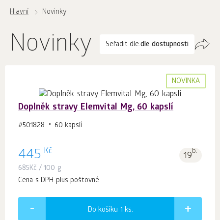
Hlavní
Novinky
Novinky
Seřadit dle:
dle dostupnosti
NOVINKA
Doplněk stravy Elemvital Mg, 60 kapslí
#501828
60 kapslí
Kč
445
b.
19
685
Kč
/ 100 g
Cena s DPH plus poštovné
Do košíku 1
ks.