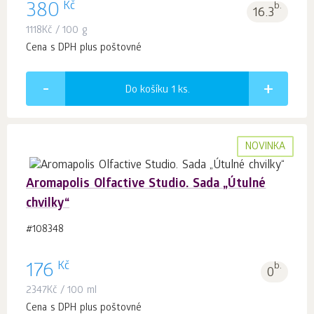
Kč
380
b.
16.3
1118
Kč
/ 100 g
Cena s DPH plus poštovné
Do košíku 1
ks.
NOVINKA
Aromapolis Olfactive Studio. Sada „Útulné
chvilky“
#108348
Kč
176
b.
0
2347
Kč
/ 100 ml
Cena s DPH plus poštovné