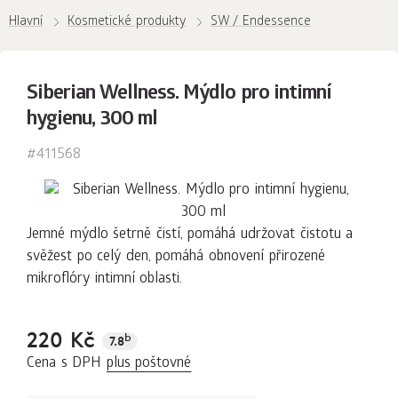
Hlavní
Kosmetické produkty
SW / Endessence
Siberian Wellness. Mýdlo pro intimní
hygienu, 300 ml
#411568
Jemné mýdlo šetrně čistí, pomáhá udržovat čistotu a
svěžest po celý den, pomáhá obnovení přirozené
mikroflóry intimní oblasti.
220 Kč
b
7.8
Cena s DPH
plus poštovné