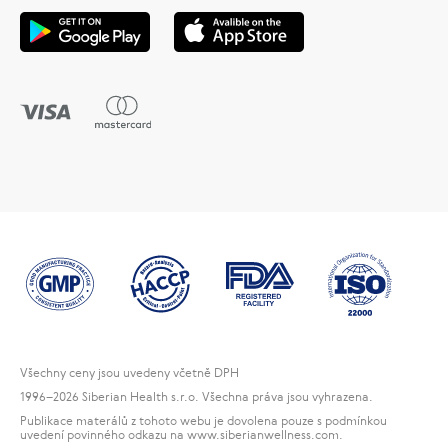
Všechny ceny jsou uvedeny včetně DPH
1996
–2026 Siberian Health s.r.o. Všechna práva jsou vyhrazena.
Publikace materálů z tohoto webu je dovolena pouze s podmínkou
uvedení povinného odkazu na www.siberianwellness.com.