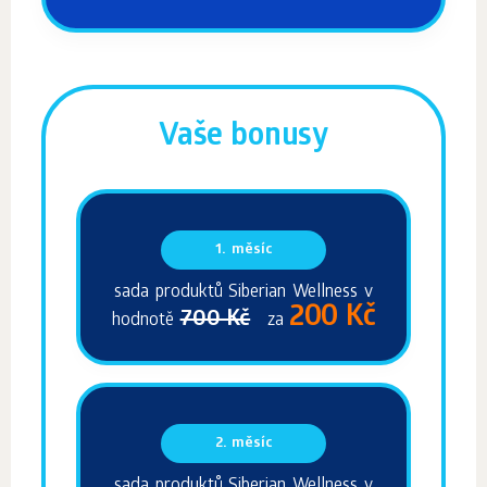
Vaše bonusy
1. měsíc
sada produktů Siberian Wellness v
200 Kč
700 Kč
hodnotě
za
2. měsíc
sada produktů Siberian Wellness v