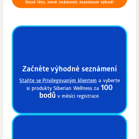
Nové léto, nové známosti, maximum výhod!
Začněte výhodné seznámení
Staňte se Privilegovaným klientem
a vyberte
100
si produkty Siberian Wellness za
bodů
v měsíci registrace.