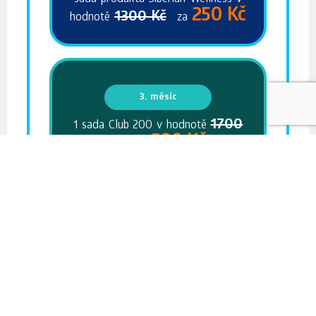
250 Kč
1300 Kč
hodnotě
za
3. měsíc
1700
1 sada Club 200 v hodnotě
500 Kč
Kč
za
Vytvořte si své nejlepší léto!