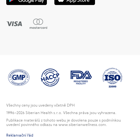
Všechny ceny jsou uvedeny včetně DPH
1996
–2026 Siberian Health s.r.o. Všechna práva jsou vyhrazena.
Publikace materálů z tohoto webu je dovolena pouze s podmínkou
uvedení povinného odkazu na www.siberianwellness.com.
Reklamační řád