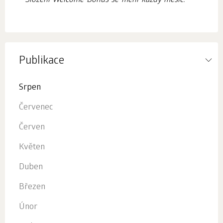
* Složení Welcome Bonus se mění každý měsíc.
Publikace
Srpen
Červenec
Červen
Květen
Duben
Březen
Únor