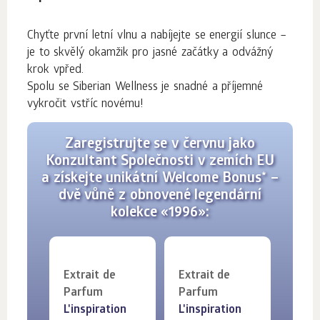
Chyťte první letní vlnu a nabíjejte se energií slunce –
je to skvělý okamžik pro jasné začátky a odvážný
krok vpřed.
Spolu se Siberian Wellness je snadné a příjemné
vykročit vstříc novému!
Zaregistrujte se v červnu jako
Konzultant Společnosti v zemích EU
a získejte unikátní Welcome Bonus* –
dvě vůně z obnovené legendární
kolekce «1996»:
Extrait de
Extrait de
Parfum
Parfum
L'inspiration
L'inspiration