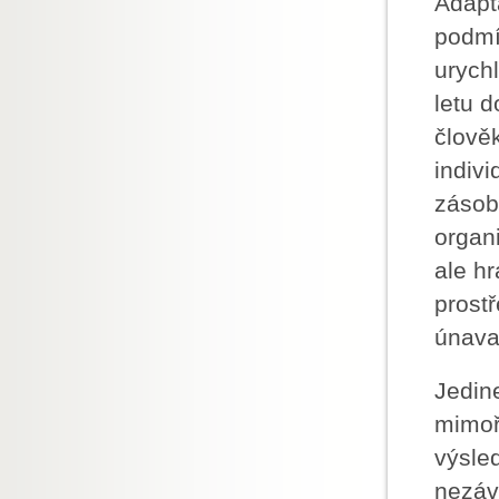
Adapt
podmí
urychl
letu 
člově
indivi
zásob
organ
ale h
prostř
únava
Jedin
mimoř
výsle
nezáv