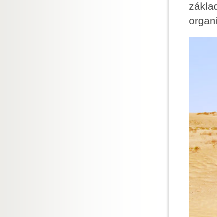
zákla
organ