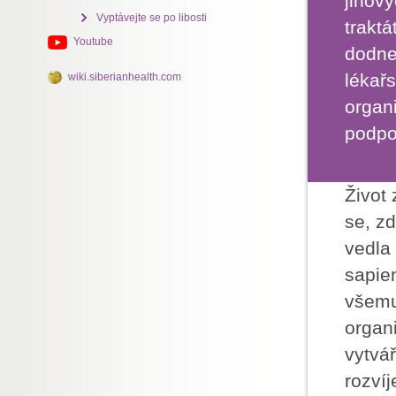
jihov
Vyptávejte se po libosti
traktá
Youtube
dodne
lékař
wiki.siberianhealth.com
organ
podpo
Život 
se, z
vedla
sapie
všemu
organ
vytvář
rozvíj