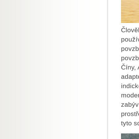
Člově
použív
povzb
povzbu
Číny, 
adapt
indick
moder
zabýv
prost
tyto s