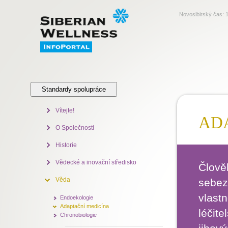
Novosibirský čas:
Standardy spolupráce
Vítejte!
ADA
O Společnosti
Historie
Vědecké a inovační středisko
Člově
Věda
sebez
vlast
Endoekologie
Adaptační medicína
léčite
Chronobiologie