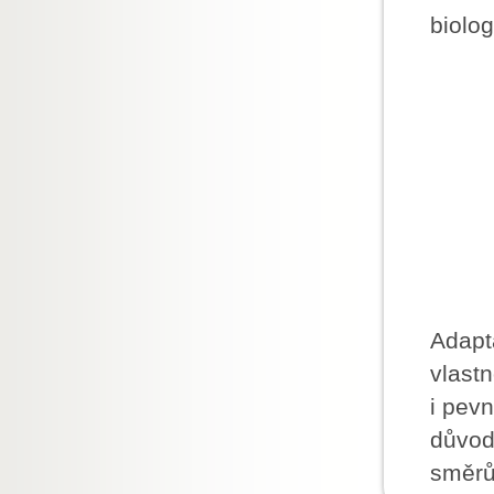
biolo
Adapt
vlastn
i pev
důvod
směrů