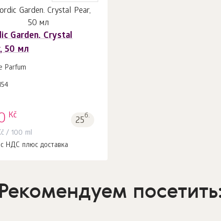
ic Garden. Crystal
, 50 мл
В корзину 1
шт.
e Parfum
154
Kč
0
б.
25
Kč
/ 100 ml
 с НДС плюс доставка
Рекомендуем посетить