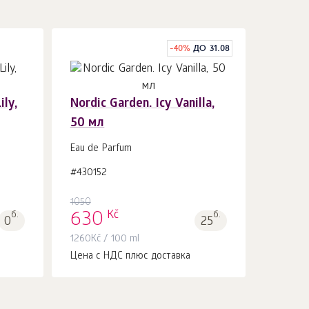
-
40
%
ДО 31.08
ily,
Nordic Garden. Icy Vanilla,
50 мл
В корзину 1
шт.
Eau de Parfum
#430152
1050
Kč
б.
630
б.
0
25
1260
Kč
/ 100 ml
Цена с НДС плюс доставка