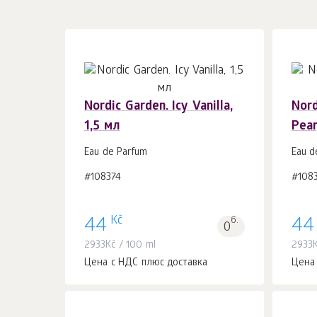
Nordic Garden. Icy Vanilla,
Nord
1,5 мл
Pear
В корзину 1
шт.
Eau de Parfum
Eau d
#108374
#108
Kč
44
б.
44
0
2933
Kč
/ 100 ml
2933
Цена с НДС плюс доставка
Цена