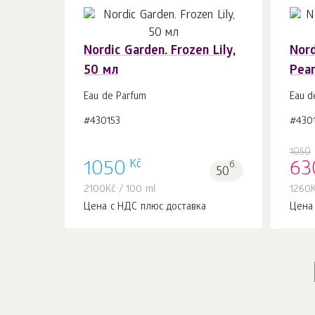
Nordic Garden. Frozen Lily,
Nord
50 мл
Pear
В корзину 1
шт.
Eau de Parfum
Eau d
#430153
#430
1050
Kč
1050
б.
63
50
2100
Kč
/ 100 ml
1260
Цена с НДС плюс доставка
Цена