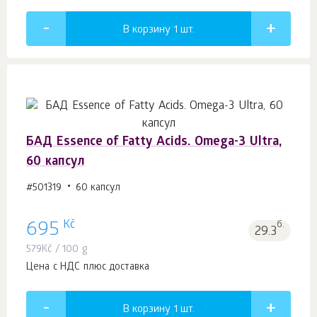
В корзину 1
шт.
БАД Essence of Fatty Acids. Оmega-3 Ultra,
60 капсул
#501319
60 капсул
Kč
695
б.
29.3
579
Kč
/ 100 g
Цена с НДС плюс доставка
В корзину 1
шт.