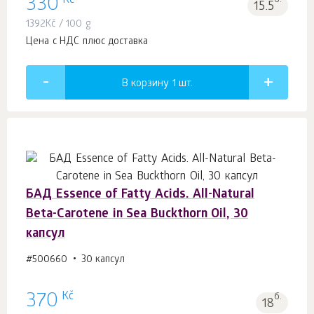
Kč
330
б.
15.5
1392
Kč
/ 100 g
Цена с НДС плюс доставка
В корзину 1
шт.
БАД Essence of Fatty Acids. All-Natural
Beta-Carotene in Sea Buckthorn Oil, 30
капсул
#500660
30 капсул
Kč
370
б.
18