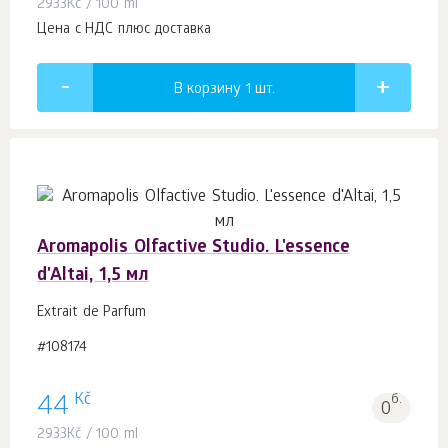
2933
Kč
/ 100 ml
Цена с НДС плюс доставка
В корзину 1
шт.
Aromapolis Olfactive Studio. L'essence
d'Altai, 1,5 мл
Extrait de Parfum
#108174
Kč
44
б.
0
2933
Kč
/ 100 ml