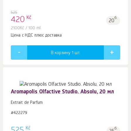
525
Kč
420
б.
20
2100
Kč
/ 100 ml
Цена с НДС плюс доставка
В корзину 1
шт.
Aromapolis Olfactive Studio. Absolu, 20 мл
Extrait de Parfum
#422279
Kč
б.