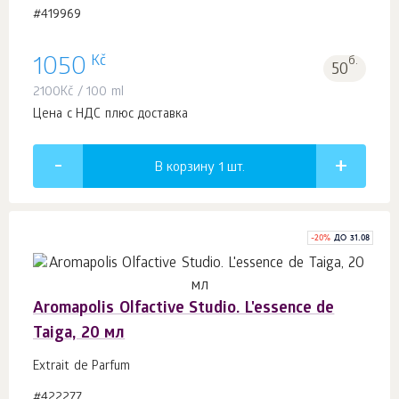
#419969
Kč
1050
б.
50
2100
Kč
/ 100 ml
Цена с НДС плюс доставка
В корзину 1
шт.
-
20
%
ДО 31.08
Aromapolis Olfactive Studio. L'essence de
Taiga, 20 мл
Extrait de Parfum
#422277