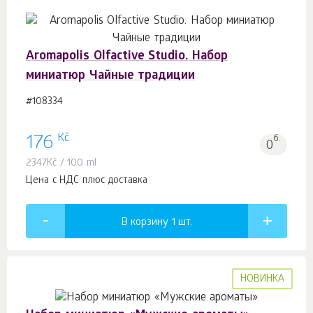
Aromapolis Olfactive Studio. Набор
миниатюр Чайные традиции
#108334
Kč
176
б.
0
2347
Kč
/ 100 ml
Цена с НДС плюс доставка
В корзину 1
шт.
НОВИНКА