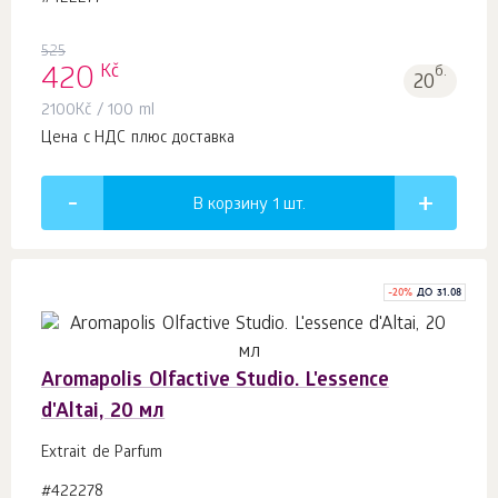
525
Kč
420
б.
20
2100
Kč
/ 100 ml
Цена с НДС плюс доставка
В корзину 1
шт.
-
20
%
ДО 31.08
Aromapolis Olfactive Studio. L'essence
d'Altai, 20 мл
Extrait de Parfum
#422278