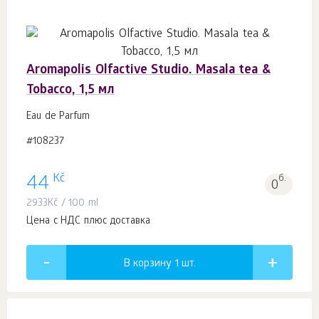
Aromapolis Olfactive Studio. Masala tea &
Tobacco, 1,5 мл
Eau de Parfum
#108237
Kč
44
б.
0
2933
Kč
/ 100 ml
Цена с НДС плюс доставка
В корзину 1
шт.