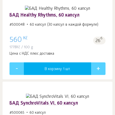
БАД Healthy Rhythms, 60 капсул
#500048
60 капсул (30 капсул в каждой формуле)
Kč
560
б.
26
1778
Kč
/ 100 g
Цена с НДС плюс доставка
В корзину 1
шт.
БАД SynchroVitals VI, 60 капсул
#500065
60 капсул