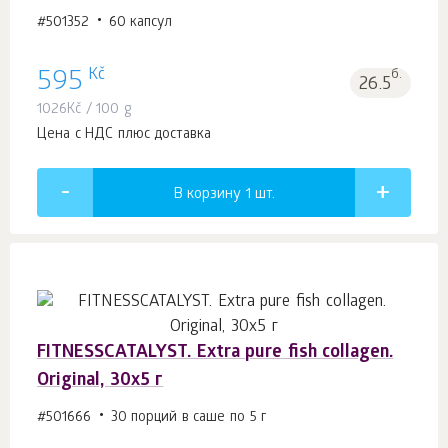
#501352
60 капсул
Kč
595
б.
26.5
1026
Kč
/ 100 g
Цена с НДС плюс доставка
В корзину 1
шт.
FITNESSCATALYST. Extra pure fish collagen.
Original, 30x5 г
#501666
30 порций в саше по 5 г