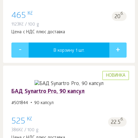
Kč
465
б.
20
1123
Kč
/ 100 g
Цена с НДС плюс доставка
В корзину 1
шт.
НОВИНКА
БАД Synartro Pro, 90 капсул
#501844
90 капсул
Kč
525
б.
22.5
386
Kč
/ 100 g