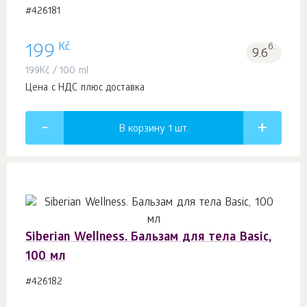
#426181
Kč
199
б.
9.6
199
Kč
/ 100 ml
Цена с НДС плюс доставка
В корзину 1
шт.
Siberian Wellness. Бальзам для тела Basic,
100 мл
#426182