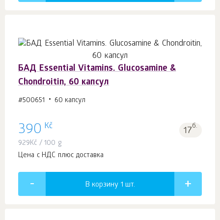
БАД Essential Vitamins. Glucosamine &
Chondroitin, 60 капсул
#500651
60 капсул
Kč
390
б.
17
929
Kč
/ 100 g
Цена с НДС плюс доставка
В корзину 1
шт.