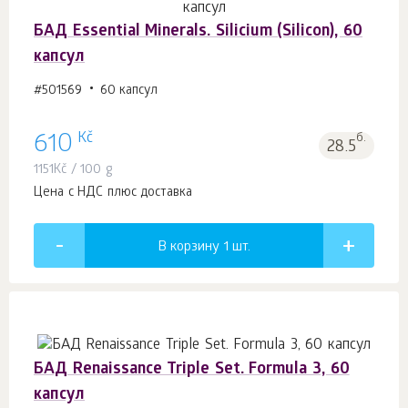
БАД Essential Minerals. Silicium (Silicon), 60
капсул
#501569
60 капсул
Kč
610
б.
28.5
1151
Kč
/ 100 g
Цена с НДС плюс доставка
В корзину 1
шт.
БАД Renaissance Triple Set. Formula 3, 60
капсул