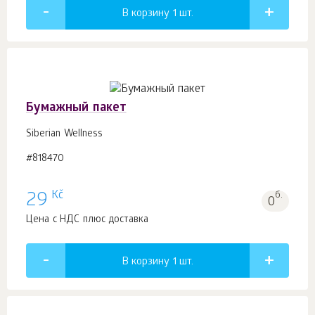
В корзину 1
шт.
Бумажный пакет
Siberian Wellness
#818470
Kč
29
б.
0
Цена с НДС плюс доставка
В корзину 1
шт.