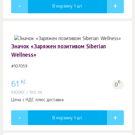
В корзину 1
шт.
Значок «Заряжен позитивом Siberian
Wellness»
#107059
Kč
61
б.
0
6100
Kč
/ 100 ml
Цена с НДС плюс доставка
В корзину 1
шт.