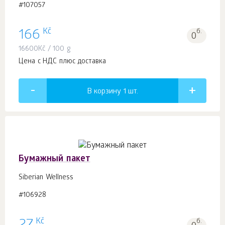
#107057
Kč
166
б.
0
16600
Kč
/ 100 g
Цена с НДС плюс доставка
В корзину 1
шт.
Бумажный пакет
Siberian Wellness
#106928
Kč
б.