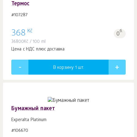
Термос
#107287
Kč
368
б.
0
36800
Kč
/ 100 ml
Цена с НДС плюс доставка
В корзину 1
шт.
Бумажный пакет
Experalta Platinum
#106670