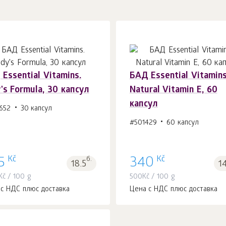
Essential Vitamins.
БАД Essential Vitamins
's Formula, 30 капсул
Natural Vitamin E, 60
В корзину 1
шт.
В корзину 1
шт.
капсул
652
30 капсул
#501429
60 капсул
Kč
Kč
5
б.
340
18.5
1
Kč
/ 100 g
500
Kč
/ 100 g
 с НДС плюс доставка
Цена с НДС плюс доставка