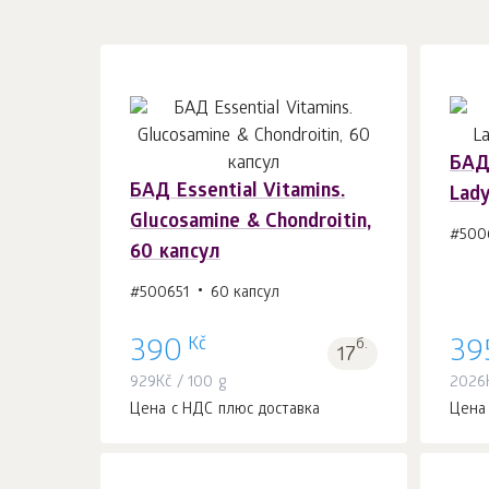
БАД 
БАД Essential Vitamins.
Lady
В корзину 1
шт.
Glucosamine & Chondroitin,
#500
60 капсул
#500651
60 капсул
Kč
390
б.
39
17
929
Kč
/ 100 g
2026
Цена с НДС плюс доставка
Цена