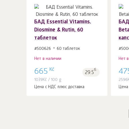
БАД Essential Vitamins.
БАД 
Diosmine & Rutin, 60
Beta
таблеток
кап
#500626
60 таблеток
#500
Нет в наличии
Нет 
Kč
665
б.
47
29.5
1039
Kč
/ 100 g
2596
Цена с НДС плюс доставка
Цена