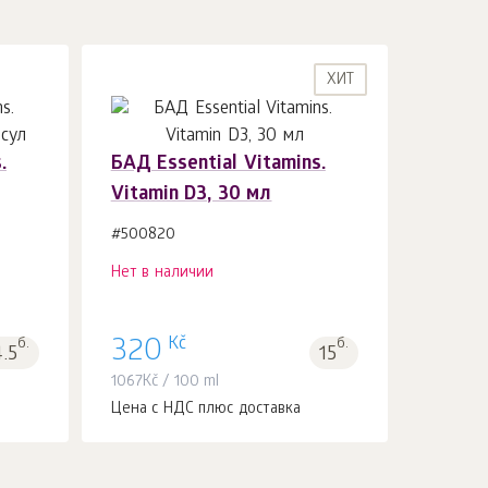
ХИТ
.
БАД Essential Vitamins.
Vitamin D3, 30 мл
#500820
Нет в наличии
Kč
б.
320
б.
4.5
15
1067
Kč
/ 100 ml
Цена с НДС плюс доставка