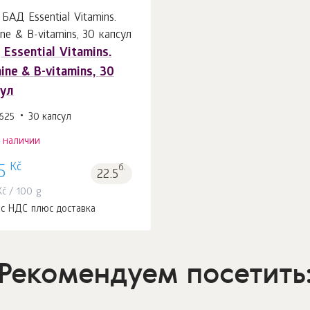
Essential Vitamins.
ine & B-vitamins, 30
сул
625
30 капсул
в наличии
Kč
5
б.
22.5
Kč
/ 100 g
 с НДС плюс доставка
Рекомендуем посетить