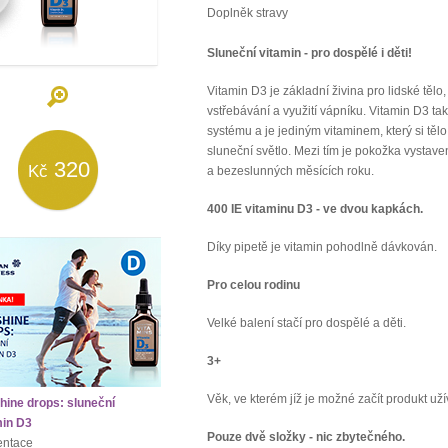
Doplněk stravy
Sluneční vitamin - pro dospělé i děti!
Vitamin D3 je základní živina pro lidské tělo
vstřebávání a využití vápníku. Vitamin D3 
systému a je jediným vitaminem, který si těl
sluneční světlo. Mezi tím je pokožka vysta
320
Kč
a bezeslunných měsících roku.
400 IE vitaminu D3 - ve dvou kapkách.
Díky pipetě je vitamin pohodlně dávkován.
Pro celou rodinu
Velké balení stačí pro dospělé a děti.
3+
Věk, ve kterém jíž je možné začít produkt uží
hine drops: sluneční
min D3
Pouze dvě složky - nic zbytečného.
entace