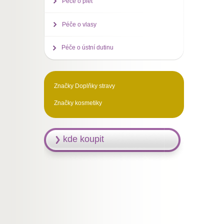
Péče o pleť
Péče o vlasy
Péče o ústní dutinu
Značky Doplňky stravy
Značky kosmetiky
kde koupit