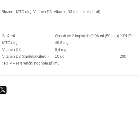
Složení:
MTC olej; Vitamín D3: Vitamín D3 (cholekalciferol).
Složení
Obsah ve 2 kapkách (0,06 ml (50 mg))
%RHP*
MTC olej
49,6 mg
-
Vitamín D3
0,4 mg
-
Vitamín D3 (cholekalciferol)
10 µg
200
* RHP – referenční hodnota příjmu