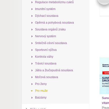
Regulace metabolizmu cukrů
Imunitní systém
Dýchací soustava
Opěrná a pohybová soustava
Soustava orgánů zraku
Nervový systém
Srdečně-cévní soustava
Sportovní výživa
Kontrola váhy
Trávicí soustava
Játra a žlučopudná soustava
Močová soustava
Pro ženy
Pro muže
Balzámy
Suns
vita
Prez