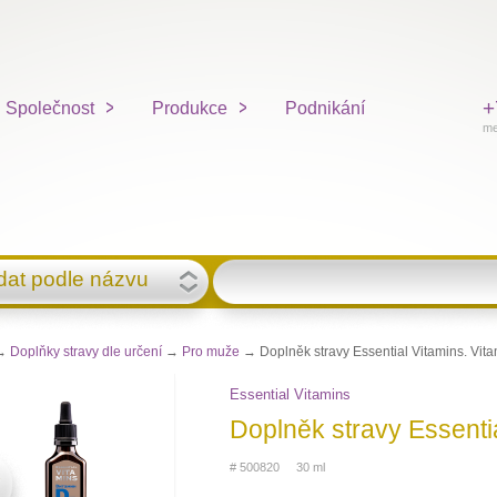
+
Společnost
Produkce
Podnikání
me
dat podle názvu
→
Doplňky stravy dle určení
→
Pro muže
→ Doplněk stravy Essential Vitamins. Vita
Essential Vitamins
Doplněk stravy Essentia
# 500820 30 ml