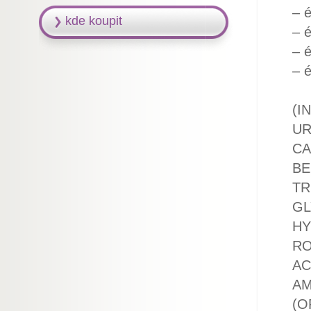
– é
kde koupit
– é
– é
– é
(I
UR
CA
BE
TR
GL
HY
RO
AC
AM
(O