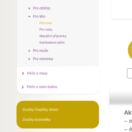
Pro obličej
Pro tělo
Pro ruce
Pro nohy
Masážní přípravky
Každodenní péče
Pro muže
Pro miminka
Péče o vlasy
Péče o ústní dutinu
Značky Doplňky stravy
Ak
Značky kosmetiky
– e
– é