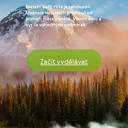
Socialní balík «Vše je zahrnuto»:
Možnost seriozních příjmu už od
prvních měsíců práce. Vlastní auto a
byt za výhodných podmínek.
Začít vydělávat